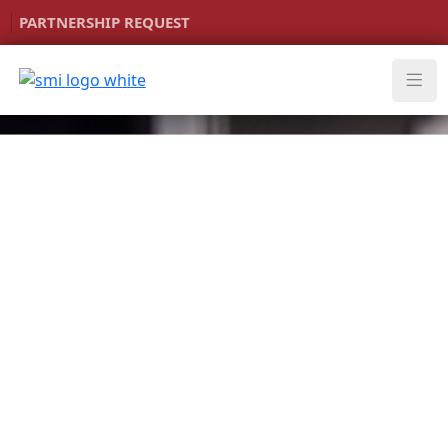
PARTNERSHIP REQUEST
PROGRAM
COURSE
Foundation Of
Music
Instrument
Class
Multimedia
Tech Lab
Band /
Ensemble